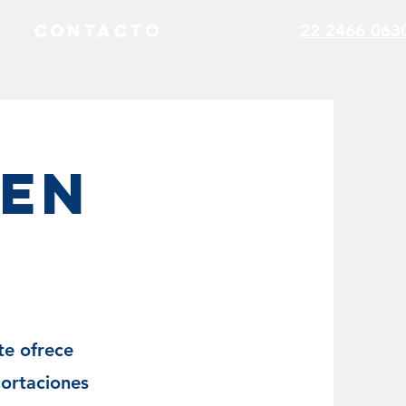
Contacto
22 2466 063
 EN
te ofrece
ortaciones