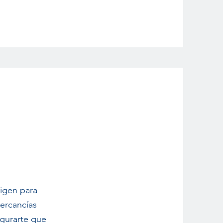
igen para
mercancías
egurarte que