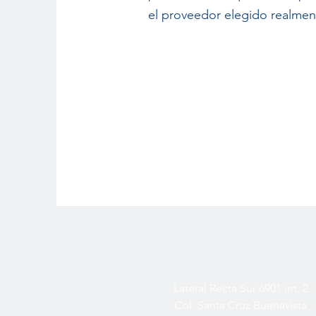
el proveedor elegido realmen
Lateral Recta Sur 6901 int. 2
Col. Santa Cruz Buenavista