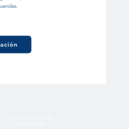
ueridas.
zación
Tels: +52 (22) 2949 5389
y (22) 2949 5390