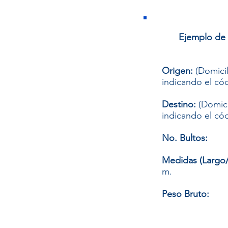
Ejemplo de 
Origen:
(Domici
indicando el cód
Destino:
(Domic
indicando el cód
No. Bultos:
(e
Medidas (Largo/
m.
Peso Bruto:
5