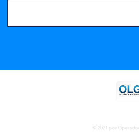
Lateral Recta Sur 6901 int. 2
Col. Santa Cruz Buenavista
CP. 72170. Puebla. Pue.
MÉXICO
© 2021 por Operador