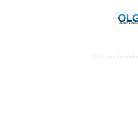
Lateral Recta Sur 6901 int. 2
Col. Santa Cruz Buenavista
CP. 72170. Puebla. Pue.
MÉXICO
© 2021 por Operador